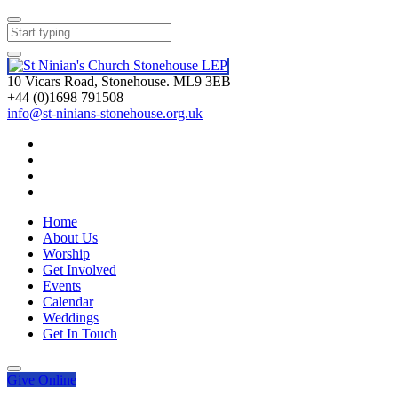
10 Vicars Road, Stonehouse. ML9 3EB
+44 (0)1698 791508
info@st-ninians-stonehouse.org.uk
Home
About Us
Worship
Get Involved
Events
Calendar
Weddings
Get In Touch
Give
Online