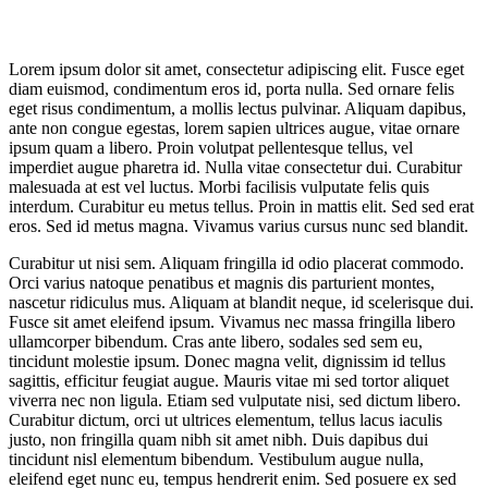
Lorem ipsum dolor sit amet, consectetur adipiscing elit. Fusce eget
diam euismod, condimentum eros id, porta nulla. Sed ornare felis
eget risus condimentum, a mollis lectus pulvinar. Aliquam dapibus,
ante non congue egestas, lorem sapien ultrices augue, vitae ornare
ipsum quam a libero. Proin volutpat pellentesque tellus, vel
imperdiet augue pharetra id. Nulla vitae consectetur dui. Curabitur
malesuada at est vel luctus. Morbi facilisis vulputate felis quis
interdum. Curabitur eu metus tellus. Proin in mattis elit. Sed sed erat
eros. Sed id metus magna. Vivamus varius cursus nunc sed blandit.
Curabitur ut nisi sem. Aliquam fringilla id odio placerat commodo.
Orci varius natoque penatibus et magnis dis parturient montes,
nascetur ridiculus mus. Aliquam at blandit neque, id scelerisque dui.
Fusce sit amet eleifend ipsum. Vivamus nec massa fringilla libero
ullamcorper bibendum. Cras ante libero, sodales sed sem eu,
tincidunt molestie ipsum. Donec magna velit, dignissim id tellus
sagittis, efficitur feugiat augue. Mauris vitae mi sed tortor aliquet
viverra nec non ligula. Etiam sed vulputate nisi, sed dictum libero.
Curabitur dictum, orci ut ultrices elementum, tellus lacus iaculis
justo, non fringilla quam nibh sit amet nibh. Duis dapibus dui
tincidunt nisl elementum bibendum. Vestibulum augue nulla,
eleifend eget nunc eu, tempus hendrerit enim. Sed posuere ex sed