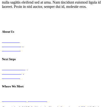
nulla sagittis eleifend sed at urna. Nam tincidunt euismod ligula id
laoreet. Proin in nisl auctor, semper dui id, molestie eros.
About Us
Our Vision
Our Worship
Our Events
Next Steps
Visit on Sunday
Join A Group
Contact Us
Where We Meet
Sundays at 11am
10 Vicars Road, Stonehouse